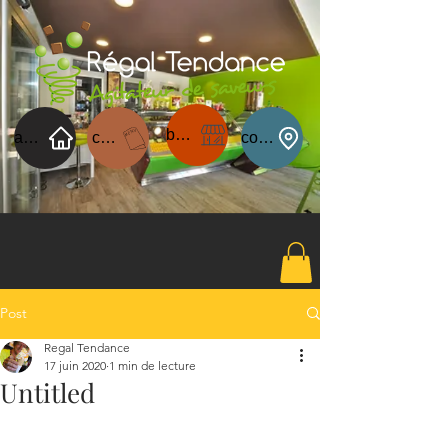
boutique
acceuil
carte du jour
contact
Post
Regal Tendance
17 juin 2020
1 min de lecture
Untitled