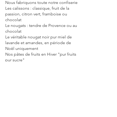
Nous fabriquons toute notre confiserie
Les calissons : classique, fruit de la
passion, citron vert, framboise ou
chocolat
Le nougats : tendre de Provence ou au
chocolat
Le véritable nougat noir pur miel de
lavande et amandes, en période de
Noël uniquement
Nos pâtes de fruits en Hiver "pur fruits
©2020 tout droits réservés Régal
Tendance
Credit Photo: Laure Neron,