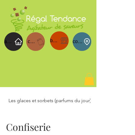
boutique
acceuil
carte du jour
contact
Les glaces et sorbets (parfums du jour)
Bonbons de Choc
Confiserie