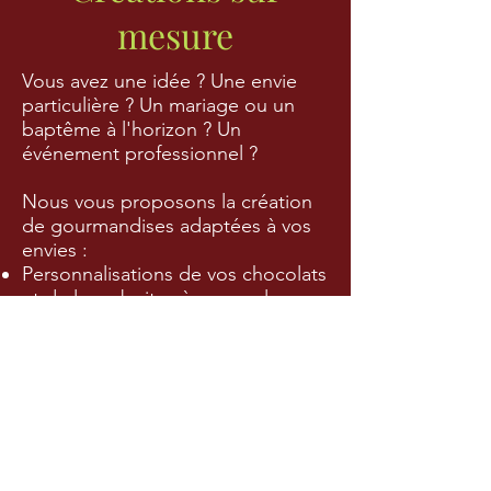
mesure
Vous avez une idée ? Une envie
particulière ? Un mariage ou un
baptême à l'horizon ? Un
événement professionnel ?
Nous vous proposons la création
de gourmandises adaptées à vos
envies :
Personnalisations de vos chocolats
et de leurs boites à vos couleurs
Pièce montée de macarons glacés
Pièces en chocolat sur mesure
Demandez un devis
Attention, certains projets sont longs à
mettre en place. Pour le chocolat, le plus